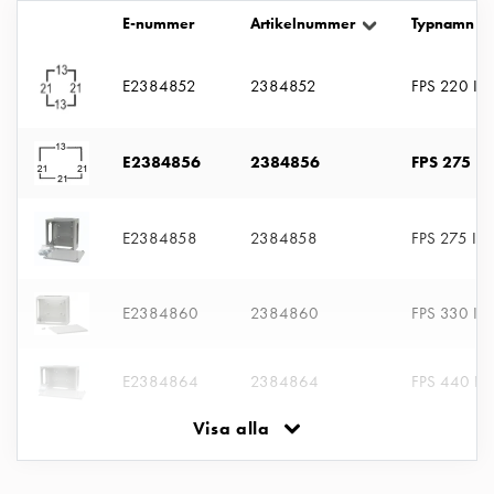
uttag
E-nummer
Artikelnummer
Typnamn
Koster
tre
E2384852
2384852
FPS 220 I/I
uttag
Koster
fyra
E2384856
2384856
FPS 275 I/
uttag
Kosterstolpar
belysning
E2384858
2384858
FPS 275 II/I
Infrastruktur
och
eldistribution
E2384860
2384860
FPS 330 II/I
Lågspänningsfördelning
Kabelskåp
E2384864
2384864
FPS 440 II/
med
skensystem
Visa alla
Säkringslastfrånskiljare
E2384866
2384866
FPS 440 II/I
Tillbehör
och