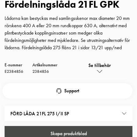
Fördelningslåda 21FL GPK
Insatser
Bil
Lådorna kan bestyckas med samlingsskenor max diameter 20 mm
Insatser
rörskena 400 A eller 20 mm rundkoppar 630 A, alternativt med
Schuko/Uttag
plintbestyckade kopplingsinsatser som medger olika
Insatsplåtar
fördelningsmöjligheter med mjukledare. Se utrustningsalternativ för
PN100
lådorna. Fördelningslåda 275 fläns 21 i sidor 13/21 upp/ned
Insatser
Camping
Insatser
Se tillbehör
E-nummer
Artikelnummer
E2384856
2384856
Bil
Gctrl
Insatser
Support
Camping
Gctrl
Tillbehör
FÖRD LÅDA 21FL 275 I/II SP
och
montagedelar
PN100
Skapa produktblad