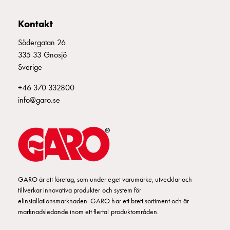
Kabelskåp
DM 21 DUBBELMUTTER
E264609
E-
Kontakt
mobility
Södergatan 26
utan
335 33 Gnosjö
mätning
Sverige
Central
GCS
+46 370 332800
Slutfördelningsskåp
info@garo.se
MS
Byggsystem
GCS
Profiler
GCS
Mittprofil
Bakplåt
GARO är ett företag, som under eget varumärke, utvecklar och
GCS
tillverkar innovativa produkter och system för
elinstallationsmarknaden. GARO har ett brett sortiment och är
Montageplåtar
marknadsledande inom ett flertal produktområden.
GCS
Dörrar