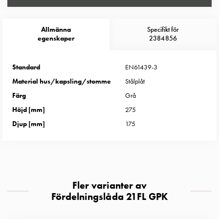
Entity
Heat
Entity
Allmänna
Specifikt för
Heat
egenskaper
2384856
med
mätning
Standard
EN61439-3
Entity
Material hus/kapsling/stomme
Stålplåt
Heat
utan
Färg
Grå
mätning
Höjd [mm]
275
Kompaktuttag
Djup [mm]
175
MELN
Tid
och
temperaturstyrda
uttag
Fler varianter av
Kosterstolpar
Fördelningslåda 21FL GPK
Koster
två