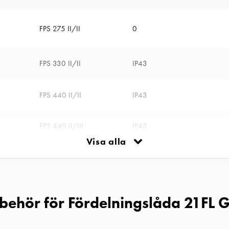
FPS 275 II/II
0
FPS 330 II/II
IP43
FPS 440 II/II
IP43
FPS 440 II/III
IP43
Visa alla
FPS 440 III/III
IP43
FPS 440 I+I/II
IP43
llbehör för Fördelningslåda 21FL 
FPS 440 I+I/I+I
IP43