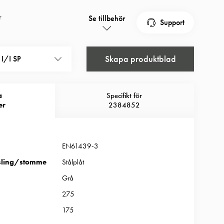
r
Se tillbehör
Support
Skapa produktblad
I/I SP
a
Specifikt för
er
2384852
EN61439-3
sling/stomme
Stålplåt
Grå
275
175