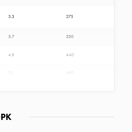
3.3
275
3.7
330
4.8
440
5.1
440
5
440
5.3
440
GPK
5
440