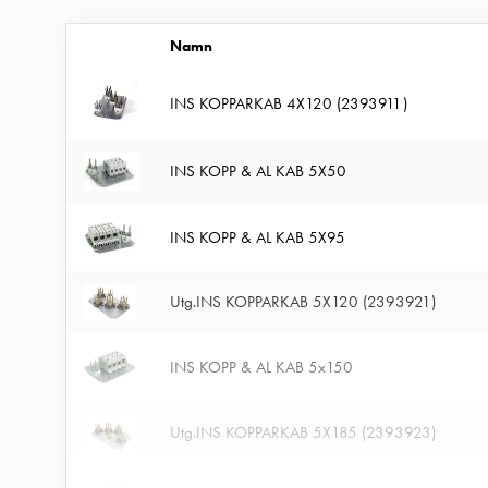
belysning
E2384874
2384874
Infrastruktur
Namn
och
E2384876
2384876
INS KOPPARKAB 4X120 (2393911)
eldistribution
Lågspänningsfördelning
Kabelskåp
INS KOPP & AL KAB 5X50
med
skensystem
INS KOPP & AL KAB 5X95
Säkringslastfrånskiljare
Tillbehör
Utg.INS KOPPARKAB 5X120 (2393921)
och
montagedelar
INS KOPP & AL KAB 5x150
Kabelskåp
Kabelskåp
Utg.INS KOPPARKAB 5X185 (2393923)
utan
mätning