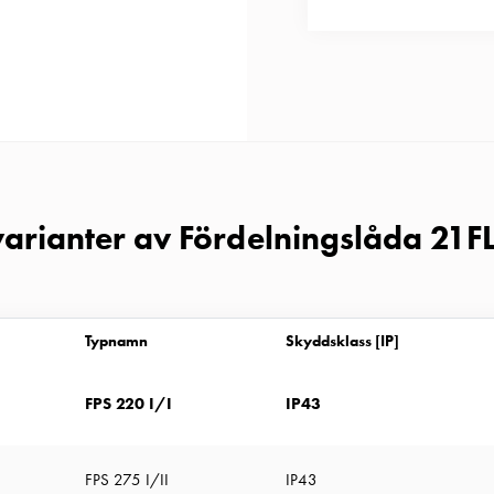
 varianter av Fördelningslåda 21F
Typnamn
Skyddsklass [IP]
FPS 220 I/I
IP43
FPS 275 I/II
IP43