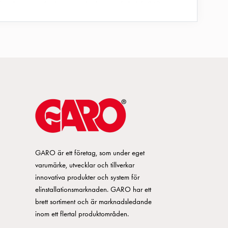
Kopplingsinsats för koppar och aluminiumkabel 5x240
Kopplingsinsats för koppar och aluminiumkabel 5x550
Kopplingsinsats för koppar och aluminiumkabel 5x595
Kopplingsinsats för koppar och aluminiumkabel 2x5150
Kopplingsinsats för koppar och aluminiumkabel 2x5240
Kabelmuff med klämma,delbar 121-60
GARO är ett företag, som under eget
varumärke, utvecklar och tillverkar
innovativa produkter och system för
Kabelmuff med klämma,delbar 221-56
elinstallationsmarknaden. GARO har ett
brett sortiment och är marknadsledande
Dubbelmutter DM21
inom ett flertal produktområden.