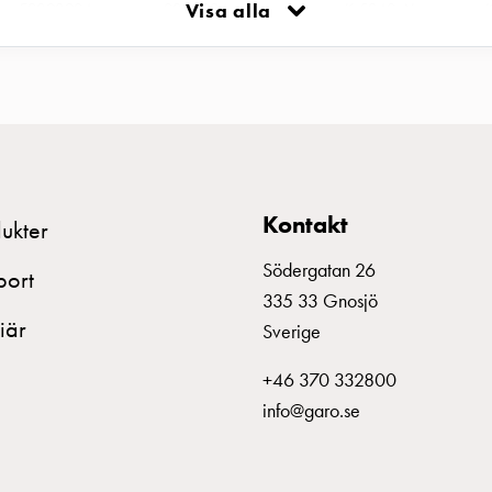
E2393924
2393924
Visa alla
K 5240 AL
E2393949
2393949
K 2X550 AL
E2393950
2393950
E2393951
2393951
Kontakt
ukter
E2393953
2393953
K 2X5240 AL
Södergatan 26
port
335 33 Gnosjö
iär
E2645115
2645115
KF 121-60
Sverige
+46 370 332800
E2645125
2645125
KF 221-56
info@garo.se
E2646094
2646094
DM 21