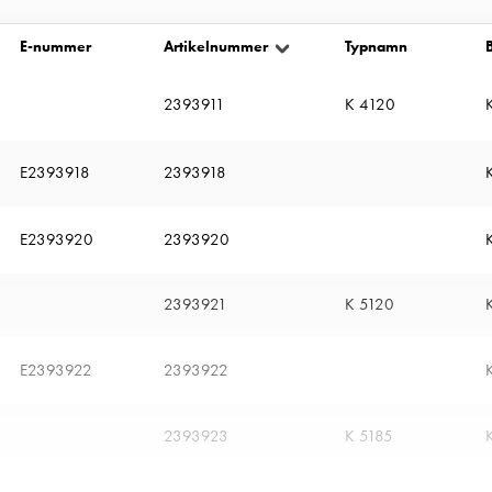
FPS 440 I+I/III
IP43
E-nummer
Artikelnummer
Typnamn
FPS 550 I+I/I+I
IP43
2393911
K 4120
E2393918
2393918
E2393920
2393920
2393921
K 5120
E2393922
2393922
2393923
K 5185