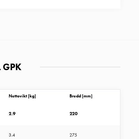
L GPK
Nettovikt [kg]
Bredd [mm]
2.9
220
3.4
275