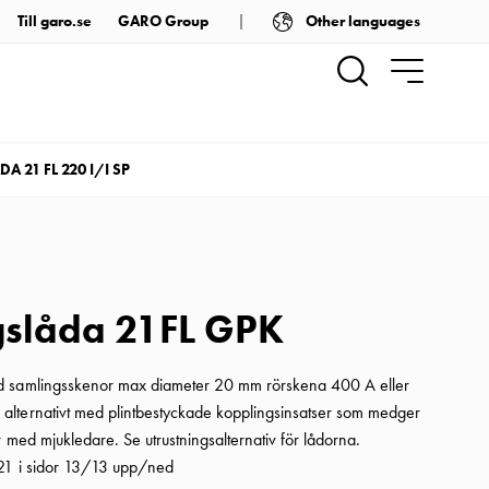
Other languages
Till garo.se
GARO Group
A 21 FL 220 I/I SP
gslåda 21FL GPK
d samlingsskenor max diameter 20 mm rörskena 400 A eller
lternativt med plintbestyckade kopplingsinsatser som medger
r med mjukledare. Se utrustningsalternativ för lådorna.
 21 i sidor 13/13 upp/ned