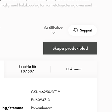
t möjligt med förbikoppling för värmefotografering även med
tarna har låsbart vred för tre hänglås. Alla brytarna är
ng med M-gänga och har s k snap-on hjälpkontakt.
250A polykarbonat.
r
Se tillbehör
Support
Skapa produktblad
Specifikt för
Dokument
107607
GKUM6250AVT1V
EN60947-3
sling/stomme
Polycarbonate