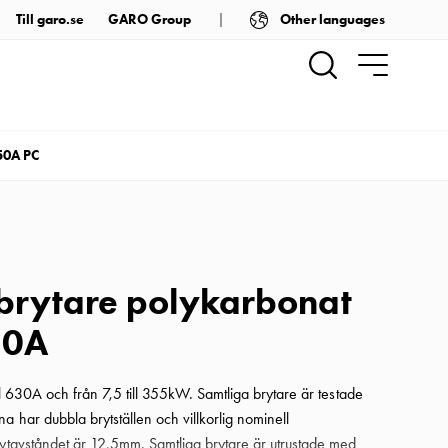
Other languages
Till garo.se
GARO Group
50A PC
brytare polykarbonat
50A
ill 630A och från 7,5 till 355kW. Samtliga brytare är testade
a har dubbla brytställen och villkorlig nominell
rytavståndet är 12,5mm. Samtliga brytare är utrustade med