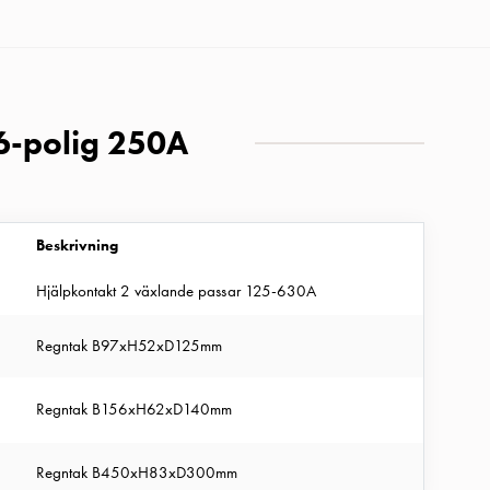
 6-polig 250A
Beskrivning
Hjälpkontakt 2 växlande passar 125-630A
Regntak B97xH52xD125mm
Regntak B156xH62xD140mm
Regntak B450xH83xD300mm