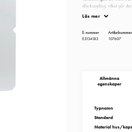
dörrkoppling, vilket gör de
vredet i tillslaget läge. Bry
Läs mer
förberedda för förskruvni
Säkerhetsbrytare 6-polig 
E-nummer
Artikelnumme
E3134183
107607
Allmänna
egenskaper
Typnamn
Standard
Material hus/kap