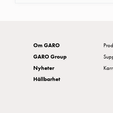
belysning
Infrastruktur
och
eldistribution
Lågspänningsfördelning
Kabelskåp
Om GARO
Prod
med
skensystem
GARO Group
Sup
Säkringslastfrånskiljare
Tillbehör
Nyheter
Karr
och
Hållbarhet
montagedelar
Kabelskåp
Kabelskåp
utan
mätning