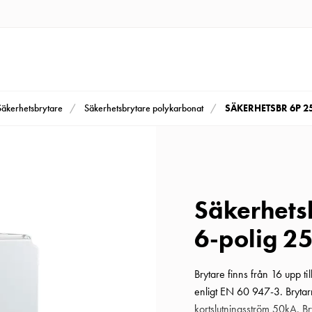
SÄKERHETSBR 6P 2
Säkerhetsbrytare
Säkerhetsbrytare polykarbonat
Säkerhets
6-polig 2
Brytare finns från 16 upp t
enligt EN 60 947-3. Brytarn
kortslutningsström 50kA. B