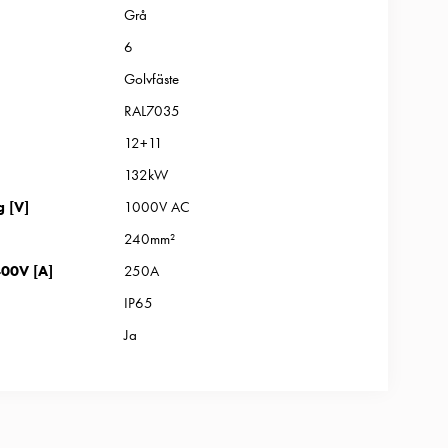
Grå
6
Golvfäste
RAL7035
12+11
132kW
g [V]
1000V AC
240mm²
00V [A]
250A
IP65
Ja