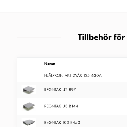
MELN
Tid
och
temperaturstyrda
Tillbehör fö
uttag
Kosterstolpar
Koster
två
Namn
uttag
Koster
HJÄLPKONTAKT 2VÄX 125-630A
tre
REGNTAK U2 B97
uttag
Koster
REGNTAK U3 B144
fyra
uttag
REGNTAK T03 B450
Kosterstolpar