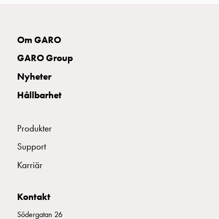
montagedelar
Kabelskåp
Kabelskåp
Om GARO
utan
mätning
GARO Group
Tomt
Nyheter
kabelskåp
Kabelskåp
Hållbarhet
norm
Kabelskåp
för
Produkter
mätare
Support
och
reservkraft
Karriär
Kabelskåp
för
Kontakt
mätare
Fördelningsskåp
Södergatan 26