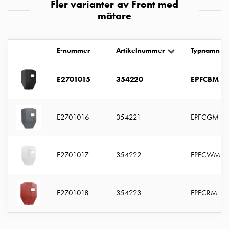
Fler varianter av Front med
uttag
mätare
Koster
tre
uttag
E-nummer
Artikelnummer
Typnamn
Koster
fyra
E2701015
354220
EPFCBM
uttag
Kosterstolpar
belysning
Infrastruktur
E2701016
354221
EPFCGM
och
eldistribution
Lågspänningsfördelning
E2701017
354222
EPFCWM
Kabelskåp
med
skensystem
E2701018
354223
EPFCRM
Säkringslastfrånskiljare
Tillbehör
och