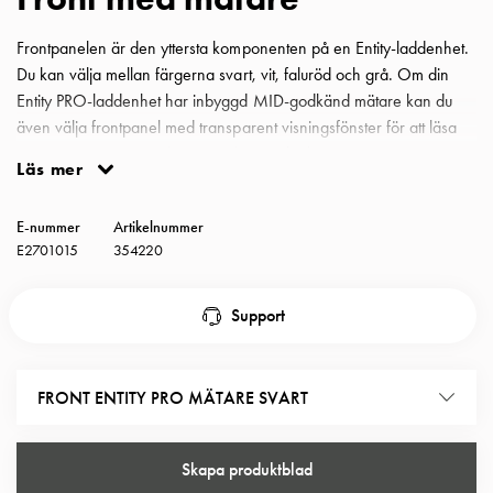
Insatser
Bil
Frontpanelen är den yttersta komponenten på en Entity-laddenhet.
Insatser
Du kan välja mellan färgerna svart, vit, faluröd och grå. Om din
Schuko/Uttag
Entity PRO-laddenhet har inbyggd MID-godkänd mätare kan du
Insatsplåtar
även välja frontpanel med transparent visningsfönster för att läsa
PN100
av mätaren utan att ta bort panelen. En ljuslist i mitten av
Läs mer
Insatser
frontpanelen visar status för laddboxen. Front Entity Pro svart synlig
Camping
mätare med lås och nycklar
E-nummer
Artikelnummer
Insatser
E2701015
354220
Bil
Gctrl
Insatser
Support
Camping
Gctrl
Tillbehör
FRONT ENTITY PRO MÄTARE SVART
och
montagedelar
Skapa produktblad
PN100