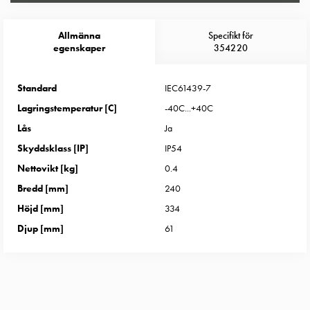
Entity
Heat
Entity
Allmänna
Specifikt för
egenskaper
354220
Heat
med
mätning
Standard
IEC61439-7
Entity
Lagringstemperatur [C]
-40C...+40C
Heat
Lås
Ja
utan
Skyddsklass [IP]
IP54
mätning
Kompaktuttag
Nettovikt [kg]
0.4
MELN
Bredd [mm]
240
Tid
Höjd [mm]
334
och
Djup [mm]
61
temperaturstyrda
uttag
Kosterstolpar
Koster
två