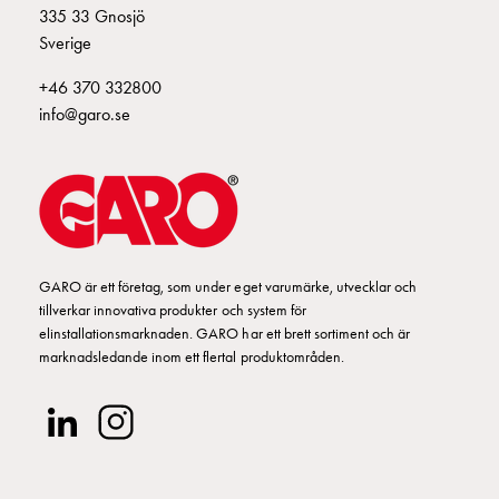
Fundament
335 33 Gnosjö
och
Sverige
stolpar
Fördelningsskåp
+46 370 332800
mätare
info@garo.se
Gatubelysningsskåp
Gatubelysningsskåp
extern
matning
Gatubelysningsskåp
astro
GARO är ett företag, som under eget varumärke, utvecklar och
Kabelskåp
tillverkar innovativa produkter och system för
E-
elinstallationsmarknaden. GARO har ett brett sortiment och är
mobility
marknadsledande inom ett flertal produktområden.
Kabelskåp
E-
mobility
med
mätning