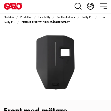
Produkter
Installationsprodukter
Eluttag
Startsida
Produkter
E-mobility
Publika laddare
Entity Pro
Front
motorvärmare,
FRONT ENTITY PRO MÄTARE SVART
Entity Pro
camping
och
marin
Eluttag
motorvärmare
och
camping
PN100
Kapslingar
PN100
Plintprofiler
Fundament
och
stolpar
Front med mätare
PN100