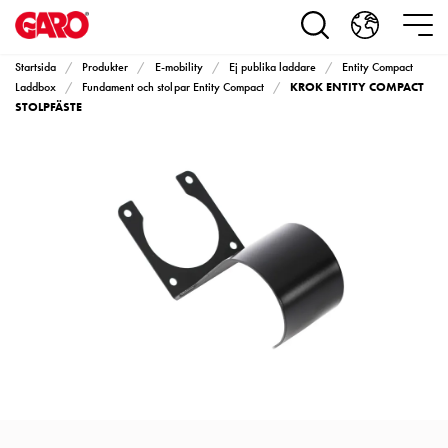
Produkter
Installationsprodukter
Eluttag
Startsida
Produkter
E-mobility
Ej publika laddare
Entity Compact
motorvärmare,
KROK ENTITY COMPACT
Laddbox
Fundament och stolpar Entity Compact
camping
STOLPFÄSTE
och
marin
Eluttag
motorvärmare
och
camping
PN100
Kapslingar
PN100
Plintprofiler
Fundament
och
stolpar
PN100