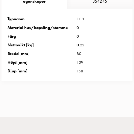
Entity
egenskaper
354245
Heat
Entity
Typnamn
ECPF
Heat
Material hus/kapsling/stomme
0
med
Färg
0
mätning
Entity
Nettovikt [kg]
0.25
Heat
Bredd [mm]
80
utan
Höjd [mm]
109
mätning
Djup [mm]
158
Kompaktuttag
MELN
Tid
och
temperaturstyrda
uttag
Kosterstolpar
Koster
två