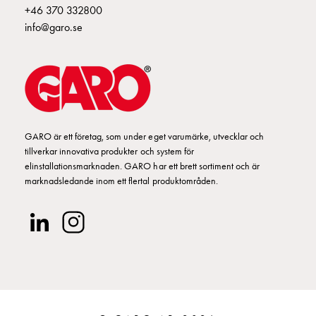
+46 370 332800
montagedelar
info@garo.se
Kabelskåp
Kabelskåp
utan
mätning
Tomt
kabelskåp
Kabelskåp
GARO är ett företag, som under eget varumärke, utvecklar och
norm
tillverkar innovativa produkter och system för
Kabelskåp
elinstallationsmarknaden. GARO har ett brett sortiment och är
marknadsledande inom ett flertal produktområden.
för
mätare
och
reservkraft
Kabelskåp
för
mätare
Fördelningsskåp