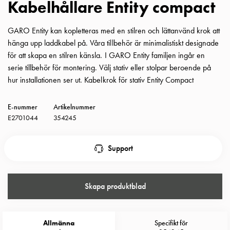
Kabelhållare Entity compact
Insatser
Bil
GARO Entity kan kopletteras med en stilren och lättanvänd krok att
Insatser
hänga upp laddkabel på. Våra tillbehör är minimalistiskt designade
Schuko/Uttag
för att skapa en stilren känsla. I GARO Entity familjen ingår en
Insatsplåtar
serie tillbehör för montering. Välj stativ eller stolpar beroende på
PN100
hur installationen ser ut. Kabelkrok för stativ Entity Compact
Insatser
Camping
E-nummer
Artikelnummer
Insatser
E2701044
354245
Bil
Gctrl
Insatser
Support
Camping
Gctrl
Tillbehör
Skapa produktblad
och
montagedelar
PN100
Allmänna
Specifikt för