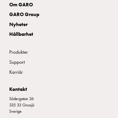
uttag
Om GARO
Koster
GARO Group
tre
uttag
Nyheter
Koster
Hållbarhet
fyra
uttag
Kosterstolpar
Produkter
belysning
Infrastruktur
Support
och
Karriär
eldistribution
Lågspänningsfördelning
Kabelskåp
Kontakt
med
skensystem
Södergatan 26
Säkringslastfrånskiljare
335 33 Gnosjö
Tillbehör
Sverige
och