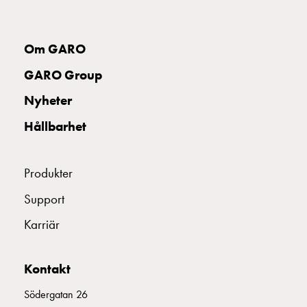
uttag
Koster
tre
Om GARO
uttag
GARO Group
Koster
fyra
Nyheter
uttag
Kosterstolpar
Hållbarhet
belysning
Infrastruktur
Produkter
och
eldistribution
Support
Lågspänningsfördelning
Kabelskåp
Karriär
med
skensystem
Kontakt
Säkringslastfrånskiljare
Tillbehör
Södergatan 26
och