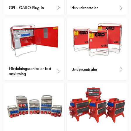
Insatser
GPI - GARO Plug In
Huvudcentraler
Bil
Insatser
Schuko/Uttag
Insatsplåtar
PN100
Insatser
Camping
Insatser
Fördelningscentraler fast
Bil
Undercentraler
anslutning
Gctrl
Insatser
Camping
Gctrl
Tillbehör
och
montagedelar
PN100