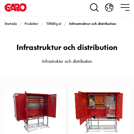
Produkter
Installationsprodukter
Eluttag
Infrastruktur och distribution
Startsida
Produkter
Tillfällig el
motorvärmare,
camping
och
Infrastruktur och distribution
marin
Eluttag
motorvärmare
Infrastruktur och distribution
och
camping
PN100
Kapslingar
PN100
Plintprofiler
Fundament
och
stolpar
PN100