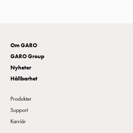
uttag
Koster
tre
uttag
Koster
fyra
Om GARO
uttag
Kosterstolpar
GARO Group
belysning
Nyheter
Infrastruktur
och
Hållbarhet
eldistribution
Lågspänningsfördelning
Kabelskåp
Produkter
med
Support
skensystem
Säkringslastfrånskiljare
Karriär
Tillbehör
och