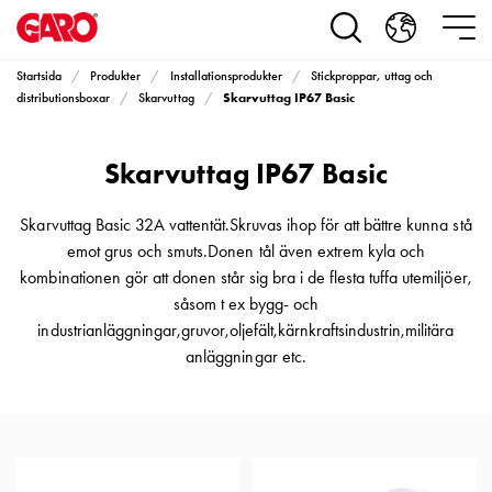
Produkter
Installationsprodukter
Eluttag
Startsida
Produkter
Installationsprodukter
Stickproppar, uttag och
motorvärmare,
Skarvuttag IP67 Basic
distributionsboxar
Skarvuttag
camping
och
Skarvuttag IP67 Basic
marin
Eluttag
motorvärmare
Skarvuttag Basic 32A vattentät.Skruvas ihop för att bättre kunna stå
och
emot grus och smuts.Donen tål även extrem kyla och
camping
kombinationen gör att donen står sig bra i de flesta tuffa utemiljöer,
PN100
såsom t ex bygg- och
Kapslingar
industrianläggningar,gruvor,oljefält,kärnkraftsindustrin,militära
PN100
anläggningar etc.
Plintprofiler
Fundament
och
stolpar
PN100