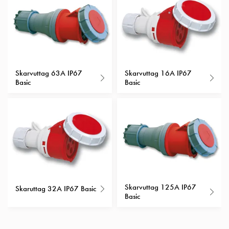
Insatser
Bil
Insatser
Schuko/Uttag
Insatsplåtar
PN100
Skarvuttag 63A IP67
Skarvuttag 16A IP67
Basic
Basic
Insatser
Camping
Insatser
Bil
Gctrl
Insatser
Camping
Gctrl
Tillbehör
Skarvuttag 125A IP67
Skaruttag 32A IP67 Basic
och
Basic
montagedelar
PN100