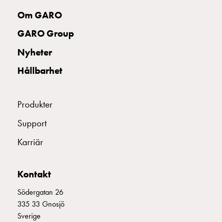
uttag
Om GARO
Koster
tre
GARO Group
uttag
Nyheter
Koster
fyra
Hållbarhet
uttag
Kosterstolpar
belysning
Produkter
Infrastruktur
Support
och
eldistribution
Karriär
Lågspänningsfördelning
Kabelskåp
med
Kontakt
skensystem
Södergatan 26
Säkringslastfrånskiljare
335 33 Gnosjö
Tillbehör
Sverige
och