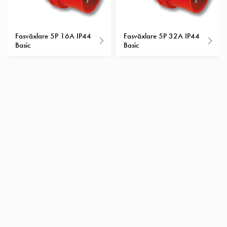
Insatser
Bil
Insatser
Fasväxlare 5P 16A IP44
Fasväxlare 5P 32A IP44
Basic
Basic
Schuko/Uttag
Insatsplåtar
PN100
Insatser
Camping
Insatser
Bil
Gctrl
Insatser
Camping
Gctrl
Tillbehör
och
montagedelar
PN100