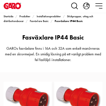
Produkter
Installationsprodukter
Eluttag
Startsida
Produkter
Installationsprodukter
Stickproppar, uttag och
motorvärmare,
Fasväxlare IP44 Basic
distributionsboxar
Fasväxlare Basic
camping
och
Fasväxlare IP44 Basic
marin
Eluttag
motorvärmare
GAROs fasväxlare finns i 16A och 32A som enkelt manövreras
och
med en skruvmejsel. En smidig lösning på ett vanligt problem med
camping
fel fasföljd i installationer.
PN100
Kapslingar
PN100
Plintprofiler
Fundament
och
stolpar
PN100