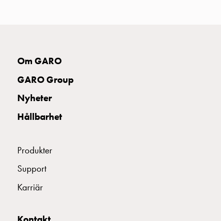
uttag
Koster
tre
uttag
Koster
Om GARO
fyra
uttag
GARO Group
Kosterstolpar
Nyheter
belysning
Infrastruktur
Hållbarhet
och
eldistribution
Lågspänningsfördelning
Produkter
Kabelskåp
Support
med
skensystem
Karriär
Säkringslastfrånskiljare
Tillbehör
Kontakt
och