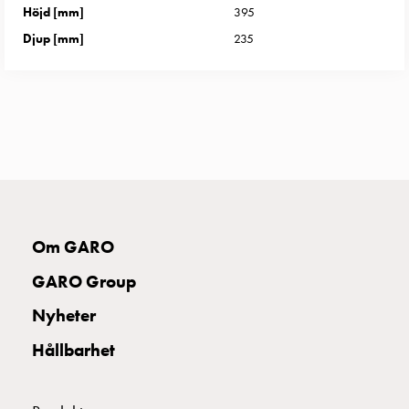
uttag
Höjd [mm]
395
Koster
Djup [mm]
235
tre
uttag
Koster
fyra
uttag
Kosterstolpar
belysning
Infrastruktur
och
Om GARO
eldistribution
Lågspänningsfördelning
GARO Group
Kabelskåp
Nyheter
med
skensystem
Hållbarhet
Säkringslastfrånskiljare
Tillbehör
och