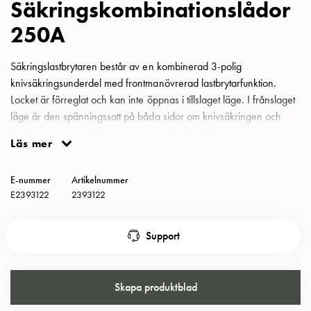
Säkringskombinationslådor
Insatser
250A
Bil
Insatser
Schuko/Uttag
Säkringslastbrytaren består av en kombinerad 3-polig
Insatsplåtar
knivsäkringsunderdel med frontmanövrerad lastbrytarfunktion.
PN100
Locket är förreglat och kan inte öppnas i tillslaget läge. I frånslaget
Insatser
läge är den spänningssatt på båda sidor om knivsäkringen och
Camping
brytfunktionen uppfyller även kraven för frånskiljare.
Läs mer
Insatser
Manövermekanismen kan låsas med hänglås i tillslaget läge. SLBP
Bil
3250, SLBP 3400 och SLBP 3630 har tvådelade flänsöppningar
Gctrl
E-nummer
Artikelnummer
upptill och nedtill. Säkringslastbrytarlåda 250A fläns 33/33
E2393122
2393122
Insatser
Camping
Gctrl
Support
Tillbehör
och
montagedelar
Skapa produktblad
PN100