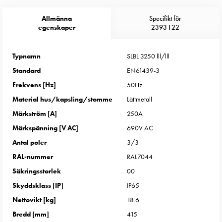
Entity
Heat
Allmänna
Specifikt för
Entity
egenskaper
2393122
Heat
med
Typnamn
SLBL 3250 lll/lll
mätning
Standard
EN61439-3
Entity
Heat
Frekvens [Hz]
50Hz
utan
Material hus/kapsling/stomme
Lättmetall
mätning
Märkström [A]
250A
Kompaktuttag
Märkspänning [V AC]
690V AC
MELN
Antal poler
3/3
Tid
och
RAL-nummer
RAL7044
temperaturstyrda
Säkringsstorlek
00
uttag
Skyddsklass [IP]
IP65
Kosterstolpar
Nettovikt [kg]
18.6
Koster
Bredd [mm]
415
två