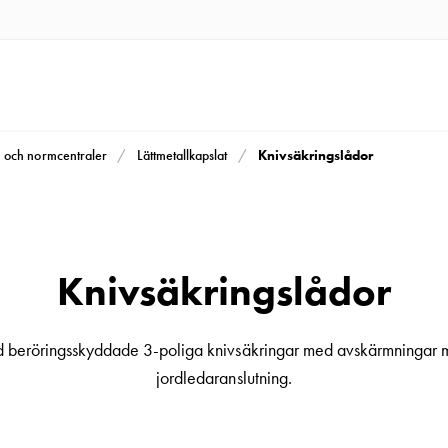
Knivsäkringslådor
m och normcentraler
Lättmetallkapslat
Knivsäkringslådor
 beröringsskyddade 3-poliga knivsäkringar med avskärmningar mel
jordledaranslutning.