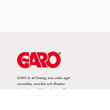
GARO är ett företag, som under eget
varumärke, utvecklar och tillverkar
innovativa produkter och system för
elinstallationsmarknaden. GARO har ett
brett sortiment och är marknadsledande
inom ett flertal produktområden.