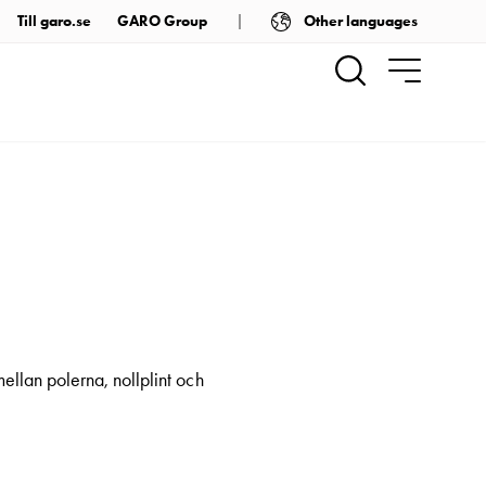
Other languages
Till garo.se
GARO Group
lan polerna, nollplint och