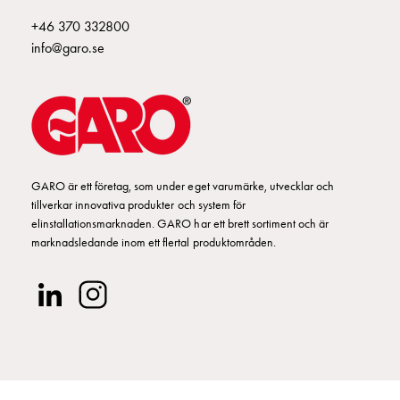
Entity
Heat
+46 370 332800
Entity
info@garo.se
Heat
med
mätning
Entity
Heat
utan
GARO är ett företag, som under eget varumärke, utvecklar och
mätning
tillverkar innovativa produkter och system för
Kompaktuttag
elinstallationsmarknaden. GARO har ett brett sortiment och är
MELN
marknadsledande inom ett flertal produktområden.
Tid
och
temperaturstyrda
uttag
Kosterstolpar
Koster
två