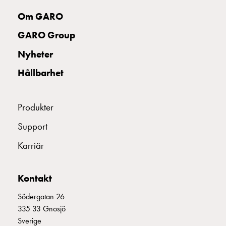
Insatser
Om GARO
Bil
Insatser
GARO Group
Schuko/Uttag
Nyheter
Insatsplåtar
PN100
Hållbarhet
Insatser
Camping
Produkter
Insatser
Bil
Support
Gctrl
Insatser
Karriär
Camping
Gctrl
Kontakt
Tillbehör
och
Södergatan 26
montagedelar
335 33 Gnosjö
PN100
Sverige