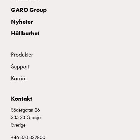
uttag
GARO Group
Koster
tre
Nyheter
uttag
Hållbarhet
Koster
fyra
uttag
Produkter
Kosterstolpar
belysning
Support
Infrastruktur
Karriär
och
eldistribution
Lågspänningsfördelning
Kontakt
Kabelskåp
med
Södergatan 26
skensystem
335 33 Gnosjö
Säkringslastfrånskiljare
Sverige
Tillbehör
+46 370 332800
och