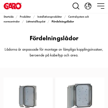
Produkter
Installationsprodukter
Eluttag
Startsida
Produkter
Installationsprodukter
Centralsystem och
motorvärmare,
Fördelningslådor
normcentraler
Lättmetallkapslat
camping
och
Fördelningslådor
marin
Eluttag
motorvärmare
Lådorna är anpassade för montage av lämpliga kopplingsinsatser,
och
beroende på kabeltyp och area.
camping
PN100
Kapslingar
PN100
Plintprofiler
Fundament
och
stolpar
PN100