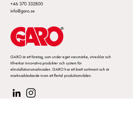
Fundament
+46 370 332800
och
info@garo.se
stolpar
Fördelningsskåp
mätare
Gatubelysningsskåp
Gatubelysningsskåp
extern
GARO är ett företag, som under eget varumärke, utvecklar och
matning
tillverkar innovativa produkter och system för
Gatubelysningsskåp
elinstallationsmarknaden. GARO har ett brett sortiment och är
astro
marknadsledande inom ett flertal produktområden.
Kabelskåp
E-
mobility
Kabelskåp
E-
mobility
med
mätning