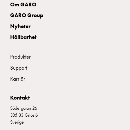
Om GARO
montagedelar
Kabelskåp
GARO Group
Kabelskåp
Nyheter
utan
mätning
Hållbarhet
Tomt
kabelskåp
Kabelskåp
Produkter
norm
Support
Kabelskåp
för
Karriär
mätare
och
reservkraft
Kontakt
Kabelskåp
Södergatan 26
för
335 33 Gnosjö
mätare
Sverige
Fördelningsskåp