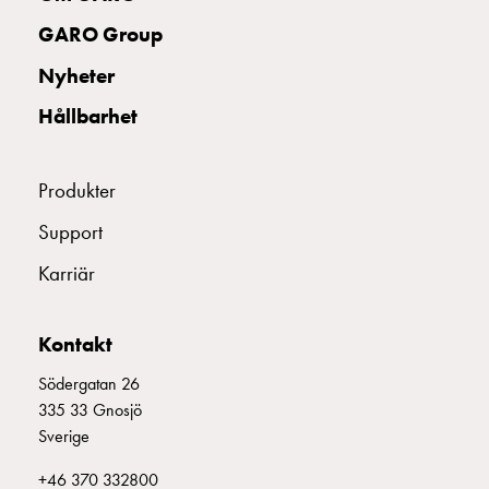
uttag
GARO Group
Koster
tre
Nyheter
uttag
Hållbarhet
Koster
fyra
uttag
Produkter
Kosterstolpar
belysning
Support
Infrastruktur
Karriär
och
eldistribution
Lågspänningsfördelning
Kontakt
Kabelskåp
med
Södergatan 26
skensystem
335 33 Gnosjö
Säkringslastfrånskiljare
Sverige
Tillbehör
+46 370 332800
och