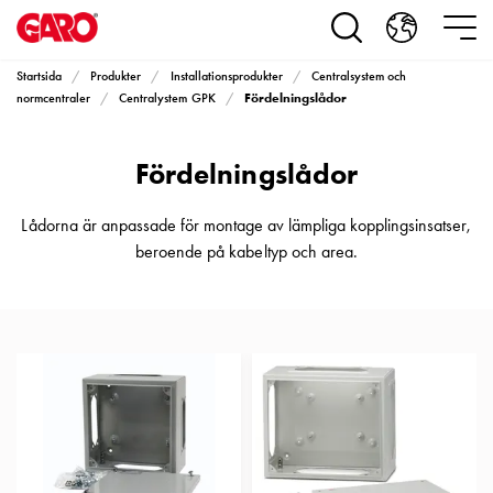
Produkter
Installationsprodukter
Eluttag
Startsida
Produkter
Installationsprodukter
Centralsystem och
motorvärmare,
Fördelningslådor
normcentraler
Centralystem GPK
camping
och
Fördelningslådor
marin
Eluttag
motorvärmare
Lådorna är anpassade för montage av lämpliga kopplingsinsatser,
och
beroende på kabeltyp och area.
camping
PN100
Kapslingar
PN100
Plintprofiler
Fundament
och
stolpar
PN100