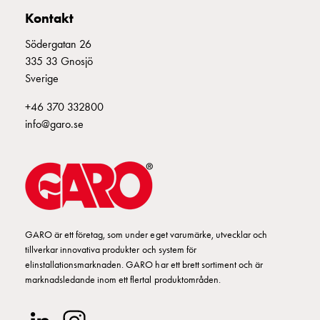
Fundament
Kontakt
och
stolpar
Södergatan 26
Fördelningsskåp
335 33 Gnosjö
mätare
Sverige
Gatubelysningsskåp
Gatubelysningsskåp
+46 370 332800
extern
info@garo.se
matning
Gatubelysningsskåp
astro
Kabelskåp
E-
mobility
GARO är ett företag, som under eget varumärke, utvecklar och
Kabelskåp
tillverkar innovativa produkter och system för
E-
elinstallationsmarknaden. GARO har ett brett sortiment och är
mobility
marknadsledande inom ett flertal produktområden.
med
mätning