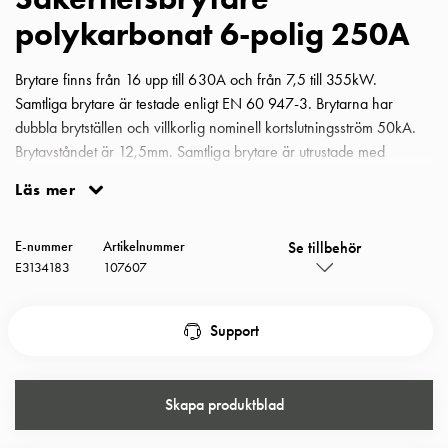
Insatser
polykarbonat 6-polig 250A
Bil
Insatser
Brytare finns från 16 upp till 630A och från 7,5 till 355kW.
Schuko/Uttag
Samtliga brytare är testade enligt EN 60 947-3. Brytarna har
Insatsplåtar
dubbla brytställen och villkorlig nominell kortslutningsström 50kA.
PN100
Brytavståndet är 12,5mm. Samtliga brytare är utrustade med
Insatser
dörrkoppling, vilket gör det möjligt med förbikoppling för
Camping
Läs mer
värmefotografering även med vredet i tillslaget läge. Brytarna har
Insatser
låsbart vred för tre hänglås. Alla brytarna är förberedda för
Bil
Se tillbehör
förskruvning med M-gänga och har s k snap-on hjälpkontakt.
E-nummer
Artikelnummer
Gctrl
E3134183
107607
Säkerhetsbrytare 6-polig 250A polykarbonat.
Insatser
Camping
Support
Gctrl
Tillbehör
och
montagedelar
Skapa produktblad
PN100