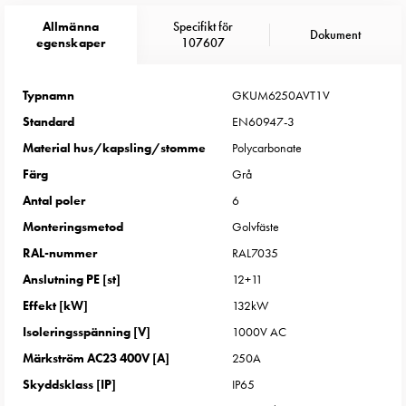
Entity
Heat
Allmänna
Specifikt för
Dokument
egenskaper
107607
Entity
Heat
med
Typnamn
GKUM6250AVT1V
mätning
Standard
EN60947-3
Entity
Material hus/kapsling/stomme
Polycarbonate
Heat
Färg
Grå
utan
mätning
Antal poler
6
Kompaktuttag
Monteringsmetod
Golvfäste
MELN
RAL-nummer
RAL7035
Tid
Anslutning PE [st]
12+11
och
Effekt [kW]
132kW
temperaturstyrda
uttag
Isoleringsspänning [V]
1000V AC
Kosterstolpar
Märkström AC23 400V [A]
250A
Koster
Skyddsklass [IP]
IP65
två