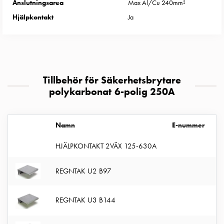
Anslutningsarea
Max Al/Cu 240mm²
uttag
Hjälpkontakt
Ja
Koster
tre
uttag
Koster
fyra
uttag
Tillbehör för Säkerhetsbrytare
Kosterstolpar
polykarbonat 6-polig 250A
belysning
Infrastruktur
Namn
E-nummer
och
eldistribution
HJÄLPKONTAKT 2VÄX 125-630A
Lågspänningsfördelning
Kabelskåp
REGNTAK U2 B97
med
skensystem
Säkringslastfrånskiljare
REGNTAK U3 B144
Tillbehör
och