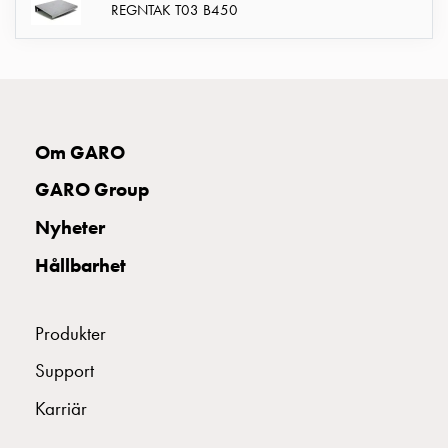
REGNTAK T03 B450
montagedelar
Kabelskåp
Kabelskåp
utan
mätning
Tomt
Om GARO
kabelskåp
Kabelskåp
GARO Group
norm
Nyheter
Kabelskåp
för
Hållbarhet
mätare
och
Produkter
reservkraft
Kabelskåp
Support
för
mätare
Karriär
Fördelningsskåp