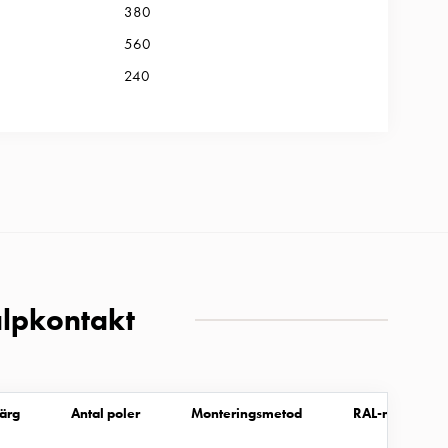
380
560
240
älpkontakt
ärg
Antal poler
Monteringsmetod
RAL-nummer