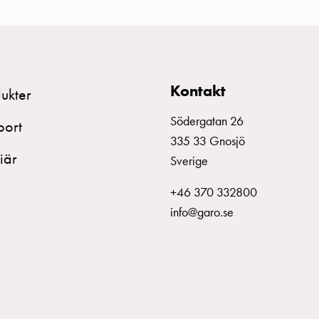
 663H
EN60947-3
Polycarbonate
G
Kontakt
ukter
Södergatan 26
port
335 33 Gnosjö
iär
Sverige
+46 370 332800
info@garo.se