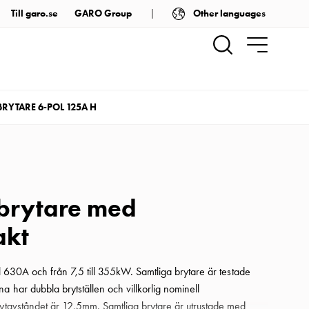
Other languages
Till garo.se
GARO Group
RYTARE 6-POL 125A H
brytare med
akt
ill 630A och från 7,5 till 355kW. Samtliga brytare är testade
a har dubbla brytställen och villkorlig nominell
rytavståndet är 12,5mm. Samtliga brytare är utrustade med