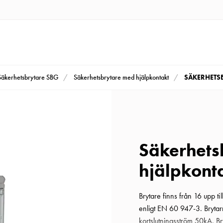
SÄKERHETSB
Säkerhetsbrytare SBG
Säkerhetsbrytare med hjälpkontakt
Säkerhets
hjälpkont
Brytare finns från 16 upp t
enligt EN 60 947-3. Brytarn
kortslutningsström 50kA. B