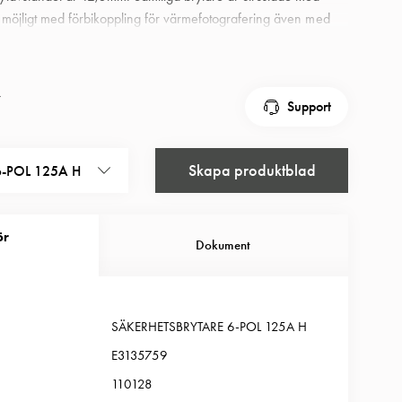
t möjligt med förbikoppling för värmefotografering även med
tarna har låsbart vred för tre hänglås. Alla brytarna är
ng med M-gänga och har s k snap-on hjälpkontakt.
lig 125A med hjälpkontakt
r
Support
Skapa produktblad
-POL 125A H
ör
Dokument
SÄKERHETSBRYTARE 6-POL 125A H
E3135759
110128