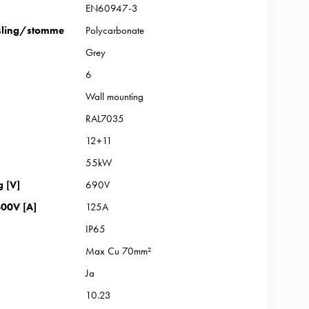
EN60947-3
sling/stomme
Polycarbonate
Grey
6
Wall mounting
RAL7035
12+11
55kW
g [V]
690V
00V [A]
125A
IP65
Max Cu 70mm²
Ja
10.23