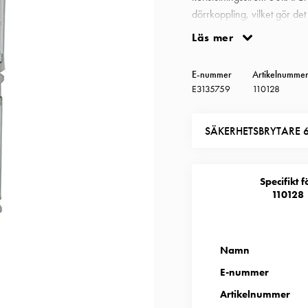
dörrkoppling, vilket gör de
vredet i tillslaget läge. Bry
Läs mer
förberedda för förskruvni
Säkerhetsbrytare grå 6-po
E-nummer
Artikelnumme
E3135759
110128
SÄKERHETSBRYTARE 6
Specifikt f
110128
Namn
E-nummer
Artikelnummer