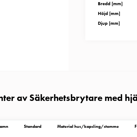
Bredd [mm]
Höjd [mm]
Djup [mm]
anter av Säkerhetsbrytare med hj
namn
Standard
Material hus/kapsling/stomme
F