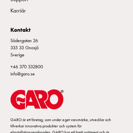
Kabelskåp
Karriär
E-
E3135628
354189
SBGR 325H
mobility
utan
Kontakt
mätning
E3135629
354190
SBGS 325H
Central
Södergatan 26
GCS
335 33 Gnosjö
Slutfördelningsskåp
Sverige
MS
+46 370 332800
Byggsystem
info@garo.se
GCS
Profiler
GCS
Mittprofil
Bakplåt
GCS
Montageplåtar
GARO är ett företag, som under eget varumärke, utvecklar och
GCS
tillverkar innovativa produkter och system för
Dörrar
elinstallationsmarknaden. GARO har ett brett sortiment och är