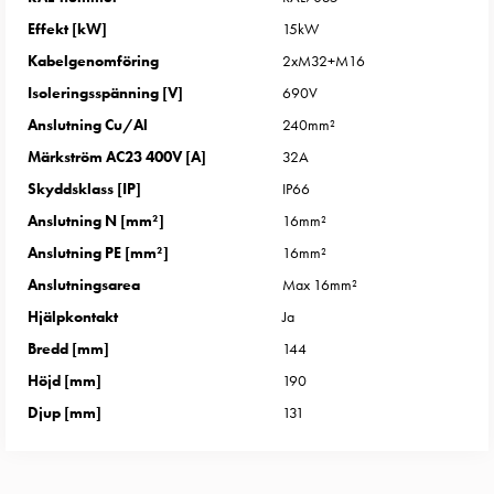
uttag
Effekt [kW]
15kW
Koster
Kabelgenomföring
2xM32+M16
tre
uttag
Isoleringsspänning [V]
690V
Koster
Anslutning Cu/Al
240mm²
fyra
Märkström AC23 400V [A]
32A
uttag
Skyddsklass [IP]
IP66
Kosterstolpar
Anslutning N [mm²]
16mm²
belysning
Infrastruktur
Anslutning PE [mm²]
16mm²
och
Anslutningsarea
Max 16mm²
eldistribution
Hjälpkontakt
Ja
Lågspänningsfördelning
Bredd [mm]
144
Kabelskåp
Höjd [mm]
190
med
skensystem
Djup [mm]
131
Säkringslastfrånskiljare
Tillbehör
och