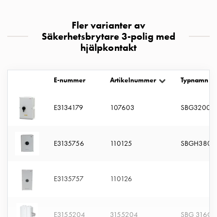
montagedelar
Kabelskåp
Fler varianter av
Kabelskåp
Säkerhetsbrytare 3-polig med
utan
hjälpkontakt
mätning
Tomt
kabelskåp
E-nummer
Artikelnummer
Typnamn
Kabelskåp
norm
E3134179
107603
SBG3200
Kabelskåp
för
mätare
E3135756
110125
SBGH380H
och
reservkraft
Kabelskåp
E3135757
110126
för
mätare
Fördelningsskåp
E3155204
3155204
SBG 316G