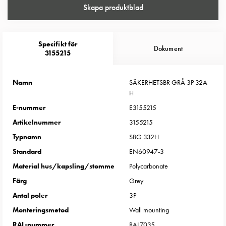
Entity
Skapa produktblad
Heat
Entity
Heat
Specifikt för
Dokument
med
3155215
mätning
Entity
Namn
SÄKERHETSBR GRÅ 3P 32A
Heat
H
utan
E-nummer
E3155215
mätning
Artikelnummer
3155215
Kompaktuttag
MELN
Typnamn
SBG 332H
Tid
Standard
EN60947-3
och
Material hus/kapsling/stomme
Polycarbonate
temperaturstyrda
Färg
Grey
uttag
Kosterstolpar
Antal poler
3P
Koster
Monteringsmetod
Wall mounting
två
RAL-nummer
RAL7035