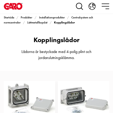
Produkter
Installationsprodukter
Eluttag
Startsida
Produkter
Installationsprodukter
Centralsystem och
motorvärmare,
Kopplingslådor
normcentraler
Lättmetallkapslat
camping
och
Kopplingslådor
marin
Eluttag
motorvärmare
Lådorna är bestyckade med 4-polig plint och
och
jordanslutningsklämma.
camping
PN100
Kapslingar
PN100
Plintprofiler
Fundament
och
stolpar
PN100