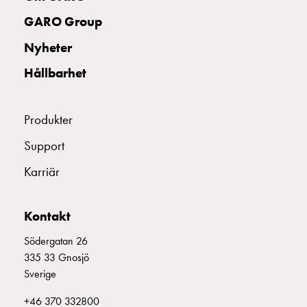
uttag
GARO Group
Koster
tre
Nyheter
uttag
Hållbarhet
Koster
fyra
uttag
Produkter
Kosterstolpar
belysning
Support
Infrastruktur
Karriär
och
eldistribution
Lågspänningsfördelning
Kontakt
Kabelskåp
med
Södergatan 26
skensystem
335 33 Gnosjö
Säkringslastfrånskiljare
Sverige
Tillbehör
+46 370 332800
och