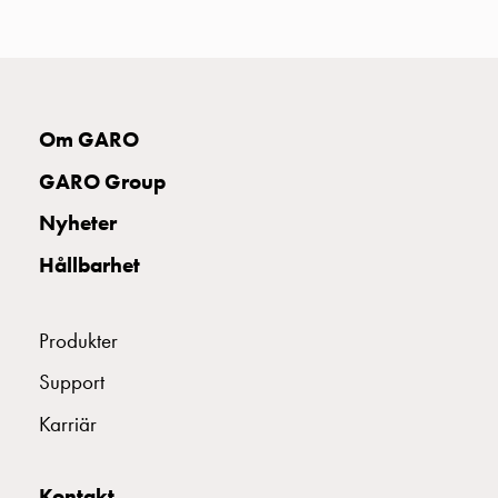
uttag
Koster
tre
uttag
Koster
Om GARO
fyra
uttag
GARO Group
Kosterstolpar
Nyheter
belysning
Infrastruktur
Hållbarhet
och
eldistribution
Lågspänningsfördelning
Produkter
Kabelskåp
Support
med
skensystem
Karriär
Säkringslastfrånskiljare
Tillbehör
och
Kontakt