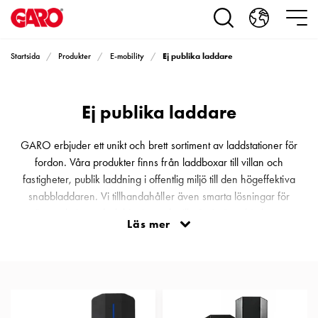
Produkter
Installationsprodukter
Eluttag
Ej publika laddare
Startsida
Produkter
E-mobility
motorvärmare,
camping
och
Ej publika laddare
marin
Eluttag
motorvärmare
GARO erbjuder ett unikt och brett sortiment av laddstationer för
och
fordon. Våra produkter finns från laddboxar till villan och
camping
fastigheter, publik laddning i offentlig miljö till den högeffektiva
PN100
snabbladdaren. Vi tillhandahåller även smarta lösningar för
Kapslingar
övervakning och debitering och vill på så sätt erbjuda en
Läs mer
PN100
helhetslösning för kunden. Välkommen till Nordens ledande
Plintprofiler
leverantör av laddinfrastruktur för elfordon.
Fundament
och
stolpar
PN100